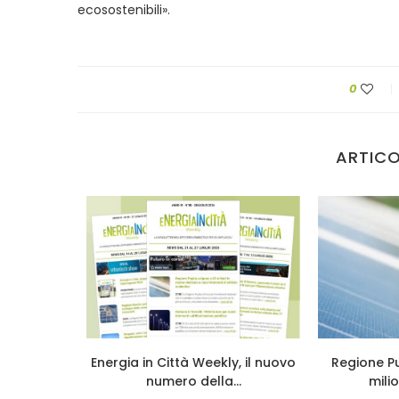
ecosostenibili».
0
ARTICO
oni di euro
Energia in Città Weekly, il nuovo
Regione Pu
numero della...
milio