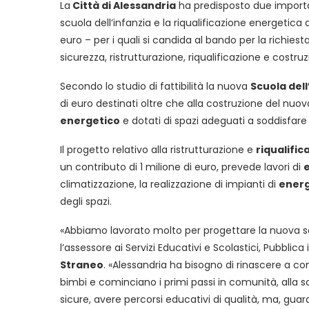
La
Città di Alessandria
ha predisposto due importa
scuola dell’infanzia e la riqualificazione energetica
euro – per i quali si candida al bando per la richies
sicurezza, ristrutturazione, riqualificazione e costruzi
Secondo lo studio di fattibilità la nuova
Scuola dell
di euro destinati oltre che alla costruzione del nuov
energetico
e dotati di spazi adeguati a soddisfare
Il progetto relativo alla ristrutturazione e
riqualific
un contributo di 1 milione di euro, prevede lavori di
climatizzazione, la realizzazione di impianti di
energ
degli spazi.
«Abbiamo lavorato molto per progettare la nuova scu
l’assessore ai Servizi Educativi e Scolastici, Pubblica 
Straneo
. «Alessandria ha bisogno di rinascere a co
bimbi e cominciano i primi passi in comunità, alla
sicure, avere percorsi educativi di qualità, ma, gu