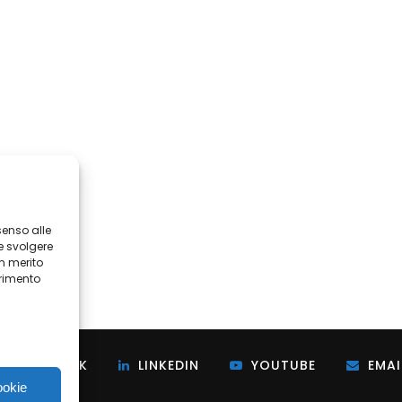
senso alle
e svolgere
in merito
erimento
i
FACEBOOK
LINKEDIN
YOUTUBE
EMAI
ookie