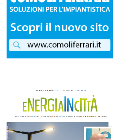
Bergamo: entro l’estate si
Energia in Città: disponibile
conclude la riqualificazione
numero di luglio/agosto..