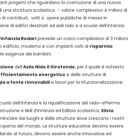
nti progetti che riguardano la costruzione di una nuova
 di una struttura scolastica – valore complessivo 4 milioni di
ta di contributi, volti a opere pubbliche di messa in
one di edifici destinati ad asili nido e a scuole dell’infanzia.
’Infanzia Rodari
prevede un costo complessivo di 3 milioni
o edificio, moderno e con impianti volti al
risparmio
 le esigenze dei bambini.
azione
dell’
Asilo Nido II Girotondo
, per il quale è richiesto
efficientamento energetico
e delle strutture di
ia a fonte rinnovabili
e lavori per la rifunzionalizzazione
ola dell’infanzia e la riqualificazione del nido» afferma
istruzione e Nidi d’Infanzia ed Edilizia scolastica,
Silvia
minciare dai luoghi e dalle strutture dove crescono i nostri
 scoperta del mondo. Le strutture educative devono essere
ardando al futuro, devono essere anche innovative ed