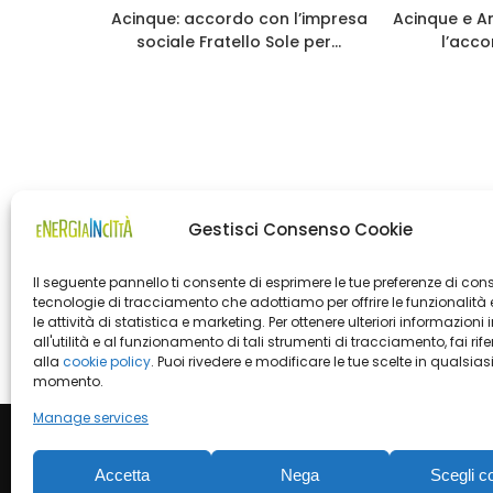
pprovati
Acinque: accordo con l’impresa
Acinque e 
icienza
sociale Fratello Sole per...
l’acco
.
Gestisci Consenso Cookie
Il seguente pannello ti consente di esprimere le tue preferenze di con
tecnologie di tracciamento che adottiamo per offrire le funzionalità 
le attività di statistica e marketing. Per ottenere ulteriori informazioni 
all'utilità e al funzionamento di tali strumenti di tracciamento, fai rif
alla
cookie policy
. Puoi rivedere e modificare le tue scelte in qualsias
momento.
Manage services
Accetta
Nega
Scegli c