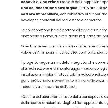
Renovit
e
Rina Prime
(società del Gruppo Rina spec
una collaborazione strategica
finalizzata allo sv
settore immobiliare
, con l’obiettivo di supportare
developer, operatori del real estate e corporate.
La collaborazione ha già portato all’avvio di un pri
direzionale a Roma, di circa 21mila mq, parte del port
Questo intervento mira a migliorare l’efficienza en
valore dell’immobile in ottica ESG, confrontandosi c
Il progetto segue un modello integrato, che copre tut
alla realizzazione e al monitoraggio – secondo logi
installazione impianti fotovoltaici, involucro edilizi
genererà benefici rilevanti in termini di efficienza,
indoor e valorizzazione dell’asset.
«Questa collaborazione nasce dalla consapevolezza c
dell’impatto ambientale degli edifici rappresenta ogg