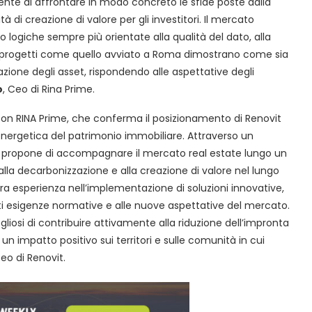
te di affrontare in modo concreto le sfide poste dalla
 di creazione di valore per gli investitori. Il mercato
 logiche sempre più orientate alla qualità del dato, alla
to, progetti come quello avviato a Roma dimostrano come sia
azione degli asset, rispondendo alle aspettative degli
o
, Ceo di Rina Prime.
con RINA Prime, che conferma il posizionamento di Renovit
 energetica del patrimonio immobiliare. Attraverso un
si propone di accompagnare il mercato real estate lungo un
alla decarbonizzazione e alla creazione di valore nel lungo
ra esperienza nell’implementazione di soluzioni innovative,
ti esigenze normative e alle nuove aspettative del mercato.
liosi di contribuire attivamente alla riduzione dell’impronta
n impatto positivo sui territori e sulle comunità in cui
Ceo di Renovit.