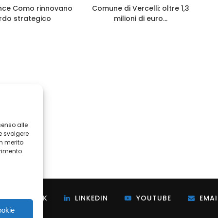
Ance Como rinnovano
Comune di Vercelli: oltre 1,3
I
rdo strategico
milioni di euro...
senso alle
e svolgere
in merito
erimento
i
FACEBOOK
LINKEDIN
YOUTUBE
EMAI
ookie