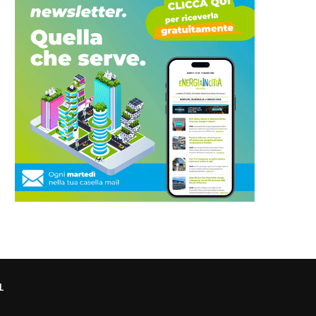
talgas: dalla BEI 250 milioni di
Enea: accordo con il Cnel
euro al...
comunità energetiche...
L