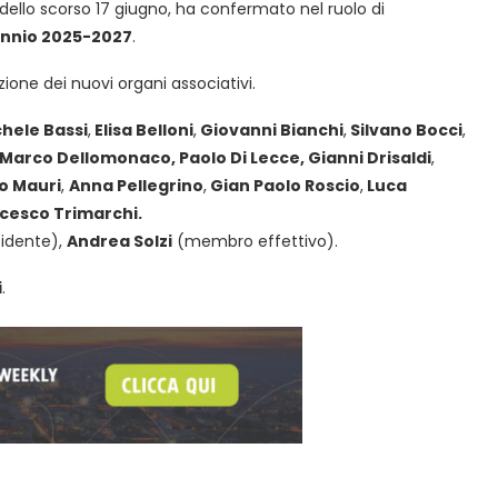
dello scorso 17 giugno, ha confermato nel ruolo di
ennio 2025-2027
.
zione dei nuovi organi associativi.
hele Bassi
,
Elisa Belloni
,
Giovanni Bianchi
,
Silvano Bocci
,
Marco Dellomonaco, Paolo Di Lecce, Gianni Drisaldi
,
o Mauri
,
Anna Pellegrino
,
Gian Paolo Roscio
,
Luca
cesco Trimarchi.
idente),
Andrea Solzi
(membro effettivo).
i
.