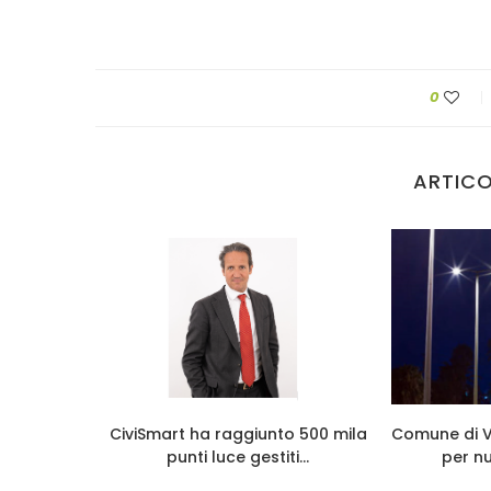
0
ARTICO
icazione
CiviSmart ha raggiunto 500 mila
Comune di Ve
lica per il
punti luce gestiti...
per nuo