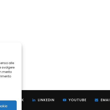
senso alle
e svolgere
in merito
erimento
i
FACEBOOK
LINKEDIN
YOUTUBE
EMAI
ookie