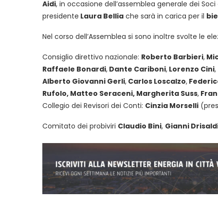
Aidi
, in occasione dell’assemblea generale dei Soci 
presidente
Laura Bellia
che sarà in carica per il
bi
Nel corso dell’Assemblea si sono inoltre svolte le ele
Consiglio direttivo nazionale:
Roberto Barbieri
,
Mic
Raffaele Bonardi
,
Dante Cariboni
,
Lorenzo Cini
,
Alberto Giovanni Gerli
,
Carlos Loscalzo
,
Federic
Rufolo, Matteo Seraceni, Margherita Suss
,
Fran
Collegio dei Revisori dei Conti:
Cinzia Morselli
(pres
Comitato dei probiviri
Claudio Bini
,
Gianni Drisald