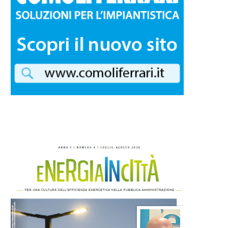
mune di Genova: approvato il
Marie Servais assume l
piano da 2...
direzione di Light +...