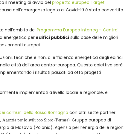
ica il meeting di avvio del
progetto europeo Target
.
causa dell’emergenza legata al Covid-19 è stato convertito
to nell’ambito del
Programma Europeo Interreg – Central
za energetica per
edifici pubblici
sulla base delle migliori
nanziamenti europei.
luzioni, tecniche e non, di efficienza energetica degli edifici
 nelle città dell’area centro-europea. Questo obiettivo sarà
plementando i risultati passati da otto progetti
eriormente implementati a livello locale e regionale, e
dei comuni della Bassa Romagna
con altri sette partner
),
, Gruppo europeo di
Agenzia per lo sviluppo Sipro (Ferrara)
ergia di Mazovia (Polonia), Agenzia per l’energia delle regioni