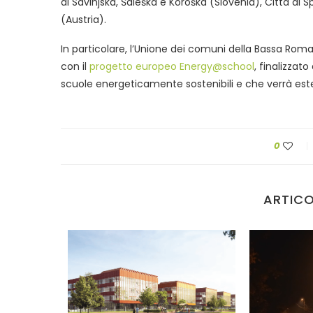
di Savinjska, Šaleška e Koroška (SIovenia), Città di 
(Austria).
In particolare, l’Unione dei comuni della Bassa Romag
con il
progetto europeo Energy@school
, finalizzat
scuole energeticamente sostenibili e che verrà estes
0
ARTICO