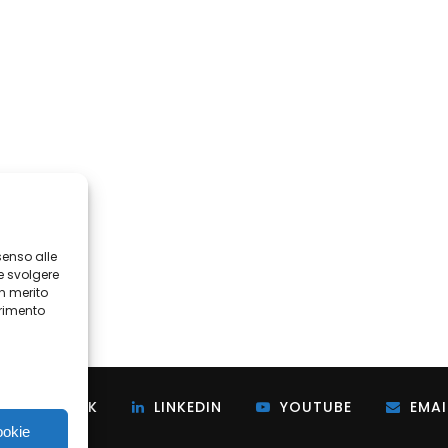
senso alle
e svolgere
in merito
erimento
i
FACEBOOK
LINKEDIN
YOUTUBE
EMAI
ookie