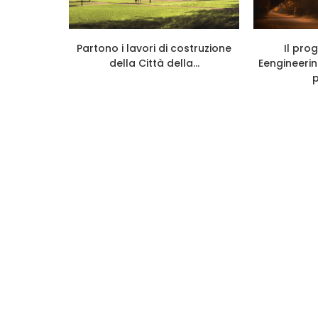
online il
Partono i lavori di costruzione
Il pro
o per...
della Città della...
Eengineerin
p