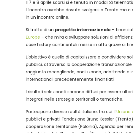
Il 7 e 8 aprile scorsi si è tenuto in modalità telemat
L’incontro avrebbe dovuto svolgersi a Trento ma a 
in un incontro online.
Si tratta di un
progetto internazionale
– finanzia
Europe
– che mira a sviluppare soluzioni di efficien
case history continentali messe in atto grazie ai fi
L’obiettivo è quello di capitalizzare e condividere so
pubblici, attraverso la cooperazione transnazionale
raggiunto raccogliendo, analizzando, adattando e im
internazionali precedentemente finanziati.
I risultati selezionati saranno diffusi per essere ult
integrati nelle strategie territoriali o tematiche.
Partecipano diverse realtà italiane, tra cui l’
Unione 
pubblici e privati: Fondazione Bruno Kessler (Trento
cooperazione territoriale (Polonia), Agenzia per l’en