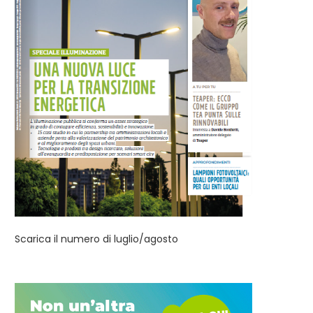
Comune di Parma, PNRR:
Regione Toscana: finanziati
finanziati 32 progetti per...
progetti di 161 enti....
Scarica il numero di luglio/agosto