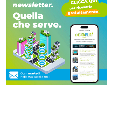
Poste Italiane accelera sulla
Auto elettriche: a giugno in I