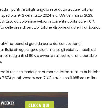
ada. I punti installati lungo la rete autostradale italiana
 rispetto ai 942 del marzo 2024 e ai 559 del marzo 2023.
ostituito da colonnine veloci in corrente continua e il 61%
 delle aree di servizio italiane dispone di sistemi di ricarica
cativi nei bandi di gara da parte dei concessionari
l’Italia di raggiungere pienamente gli obiettivi fissati dal
rget raggiunti al 90% e avverte sul rischio di una possibile
a.
ferma la regione leader per numero di infrastrutture pubbliche
n 7.574 punti, Veneto con 7.413, Lazio con 6.985 ed Emilia-