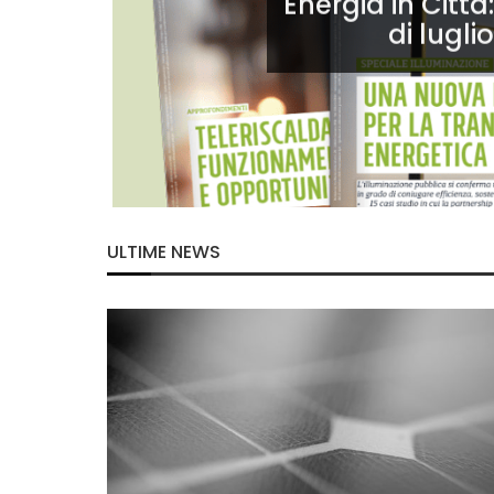
Energia in Città
di lugl
ULTIME NEWS