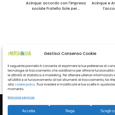
 ed Enea
Acinque: accordo con l’impresa
Acinque e 
o per
sociale Fratello Sole per...
l’acco
Gestisci Consenso Cookie
Il seguente pannello ti consente di esprimere le tue preferenze di con
tecnologie di tracciamento che adottiamo per offrire le funzionalità 
le attività di statistica e marketing. Per ottenere ulteriori informazioni 
all'utilità e al funzionamento di tali strumenti di tracciamento, fai rif
alla
cookie policy
. Puoi rivedere e modificare le tue scelte in qualsias
momento.
Manage services
Accetta
Nega
Scegli c