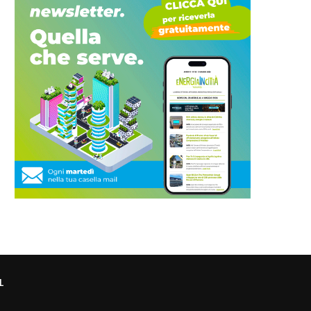
Enea: accordo con il Cnel su
Comune di Parma: 1,3 milion
comunità energetiche...
finanziamento dal...
L