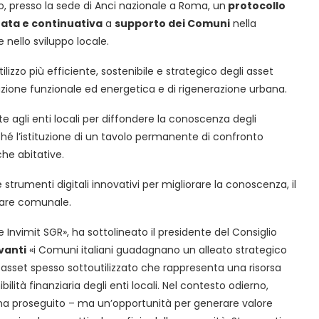
o, presso la sede di Anci nazionale a Roma, un
protocollo
rata e continuativa
a
supporto dei Comuni
nella
 nello sviluppo locale.
izzo più efficiente, sostenibile e strategico degli asset
cazione funzionale ed energetica e di rigenerazione urbana.
lte agli enti locali per diffondere la conoscenza degli
hé l’istituzione di un tavolo permanente di confronto
che abitative.
strumenti digitali innovativi per migliorare la conoscenza, il
iare comunale.
e Invimit SGR», ha sottolineato il presidente del Consiglio
vanti
«i Comuni italiani guadagnano un alleato strategico
 asset spesso sottoutilizzato che rappresenta una risorsa
ilità finanziaria degli enti locali. Nel contesto odierno,
ha proseguito – ma un’opportunità per generare valore