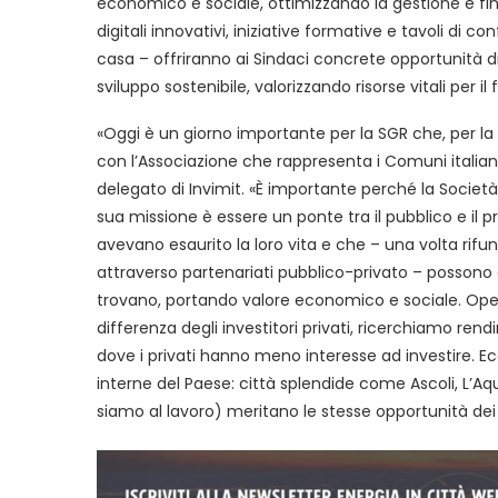
economico e sociale, ottimizzando la gestione e fi
digitali innovativi, iniziative formative e tavoli di c
casa – offriranno ai Sindaci concrete opportunità 
sviluppo sostenibile, valorizzando risorse vitali per il 
«Oggi è un giorno importante per la SGR che, per la 
con l’Associazione che rappresenta i Comuni italia
delegato di Invimit. «È importante perché la Società 
sua missione è essere un ponte tra il pubblico e il pr
avevano esaurito la loro vita e che – una volta rifun
attraverso partenariati pubblico-privato – possono co
trovano, portando valore economico e sociale. Ope
differenza degli investitori privati, ricerchiamo ren
dove i privati hanno meno interesse ad investire. 
interne del Paese: città splendide come Ascoli, L’Aqui
siamo al lavoro) meritano le stesse opportunità dei 