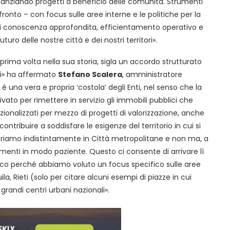
nanziando progetti a beneficio delle comunità. Strumenti
onfronto – con focus sulle aree interne e le politiche per la
di conoscenza approfondita, efficientamento operativo e
futuro delle nostre città e dei nostri territori».
prima volta nella sua storia, sigla un accordo strutturato
ni» ha affermato
Stefano Scalera
, amministratore
è una vera e propria ‘costola’ degli Enti, nel senso che la
ivato per rimettere in servizio gli immobili pubblici che
zionalizzati per mezzo di progetti di valorizzazione, anche
ntribuire a soddisfare le esigenze del territorio in cui si
riamo indistintamente in Città metropolitane e non ma, a
dimenti in modo paziente. Questo ci consente di arrivare lì
Ecco perché abbiamo voluto un focus specifico sulle aree
la, Rieti (solo per citare alcuni esempi di piazze in cui
grandi centri urbani nazionali».