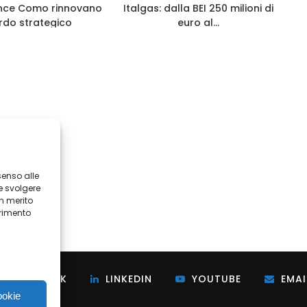
Ance Como rinnovano
Italgas: dalla BEI 250 milioni di
rdo strategico
euro al...
senso alle
e svolgere
in merito
erimento
i
FACEBOOK
LINKEDIN
YOUTUBE
EMAI
ookie