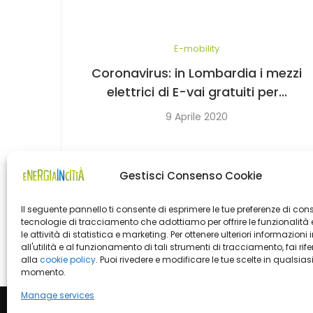
E-mobility
Coronavirus: in Lombardia i mezzi
elettrici di E-vai gratuiti per...
9 Aprile 2020
Gestisci Consenso Cookie
Il seguente pannello ti consente di esprimere le tue preferenze di con
tecnologie di tracciamento che adottiamo per offrire le funzionalità 
1
…
45
46
47
48
49
50
le attività di statistica e marketing. Per ottenere ulteriori informazioni 
all'utilità e al funzionamento di tali strumenti di tracciamento, fai rif
alla
cookie policy
. Puoi rivedere e modificare le tue scelte in qualsias
momento.
Manage services