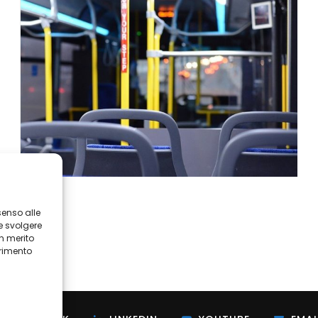
senso alle
e svolgere
in merito
erimento
i