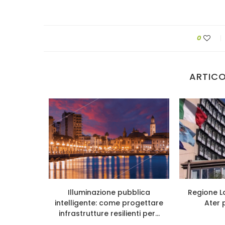
0
ARTICO
uni per
Illuminazione pubblica
Regione La
bblica
intelligente: come progettare
Ater p
infrastrutture resilienti per...