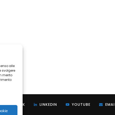
senso alle
e svolgere
in merito
erimento
i
FACEBOOK
LINKEDIN
YOUTUBE
EMAI
ookie