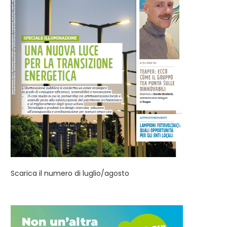
Scarica il numero di luglio/agosto
Intelligenza artificiale per
Conto termico 3.0: qual
l’energia: da dove partire?
strategie per il parco...