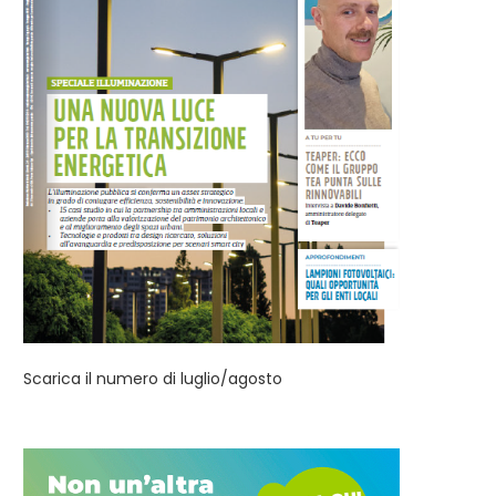
Bergamo: entro l’estate si
Energia in Città: disponibile
conclude la riqualificazione
numero di luglio/agosto..
energetica...
Scarica il numero di luglio/agosto