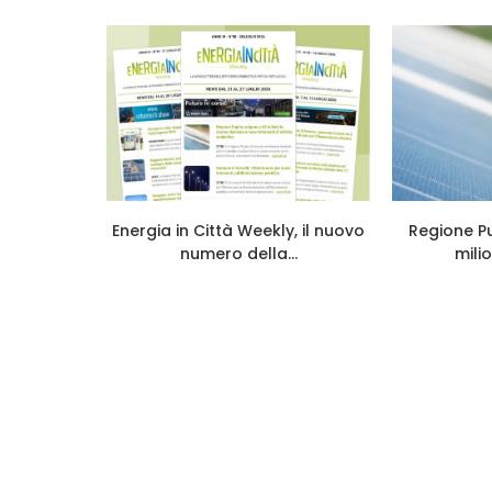
nibile la
Energia in Città Weekly, il nuovo
Regione Pu
a per
numero della...
milio
.