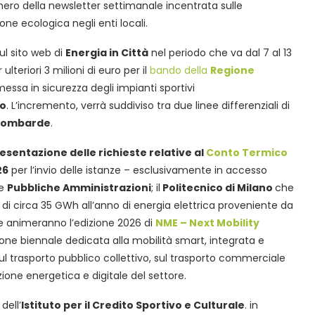
umero della newsletter settimanale incentrata sulle
one ecologica negli enti locali.
ul sito web di
Energia in Città
nel periodo che va dal 7 al 13
ulteriori 3 milioni di euro per il
bando della
Regione
sa in sicurezza degli impianti sportivi
ro
. L’incremento, verrà suddiviso tra due linee differenziali di
e lombarde
.
resentazione delle richieste relative al
Conto Termico
26
per l’invio delle istanze – esclusivamente in accesso
 e
Pubbliche Amministrazioni
; il
Politecnico di Milano
che
a di circa 35 GWh all’anno di energia elettrica proveniente da
he animeranno l’edizione 2026 di
NME – Next Mobility
one biennale dedicata alla mobilità smart, integrata e
ul trasporto pubblico collettivo, sul trasporto commerciale
zione energetica e digitale del settore.
 dell’
Istituto per il Credito Sportivo e Culturale
. in