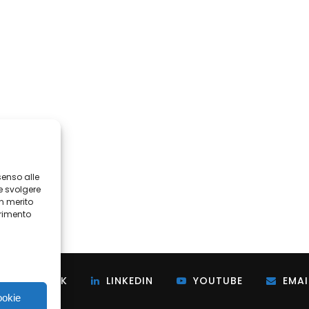
senso alle
e svolgere
in merito
erimento
i
FACEBOOK
LINKEDIN
YOUTUBE
EMAI
ookie