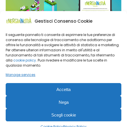
Gestisci Consenso Cookie
Il seguente pannello ti consente di esprimere le tue preferenze di
consenso alle tecnologie di tracciamento che adottiamo per
offrire le funzionalità e svolgere le attività di statistica e marketing.
Per ottenere ulteriori informazioni in merito all'utilità e al
funzionamento di tali strumenti di tracciamento, fai riferimento
alla
cookie policy
. Puoi rivedere e modificare le tue scelte in
qualsiasi momento.
Manage services
Accetta
Nega
Energia in Città | Editoriale Farlastrada Srl, Via Martiri della
Scegli cookie
Libertà, 28 – 20833 Giussano (MB) |
Privacy Policy
|
Cookie
Policy
Cookie Policy
Privacy Policy