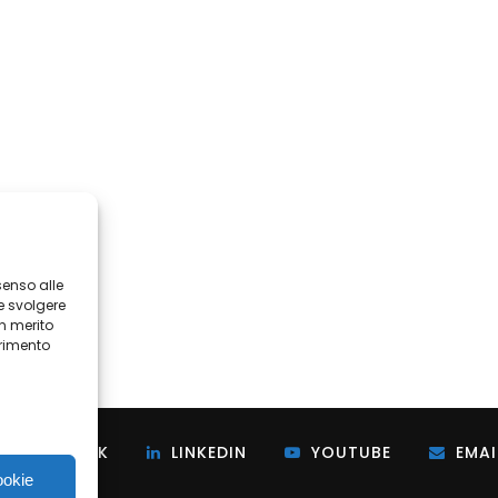
senso alle
e svolgere
in merito
erimento
i
FACEBOOK
LINKEDIN
YOUTUBE
EMAI
ookie