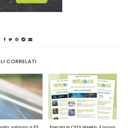
LI CORRELATI
glia: salgono a 63
Energia in Città Weekly, il nuovo