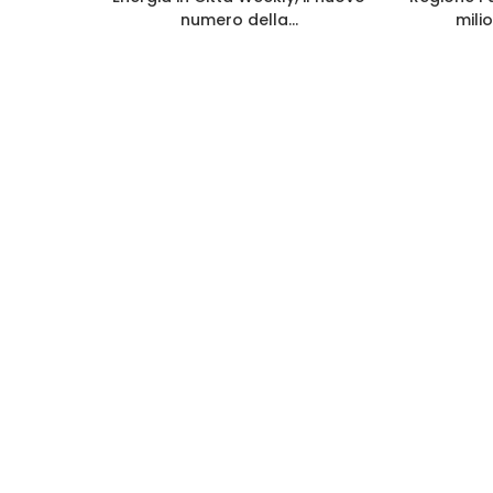
a per
numero della...
milio
.