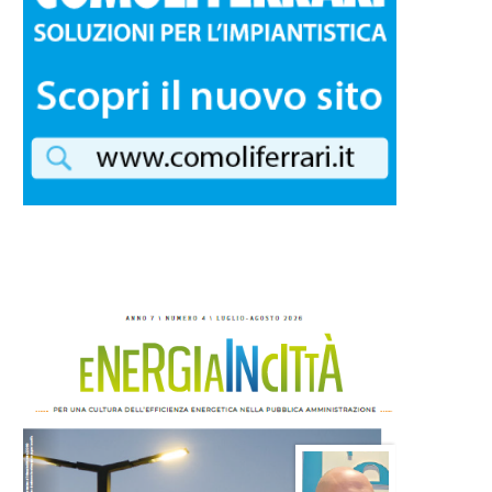
Bergamo: entro l’estate si
Energia in Città: disponibile