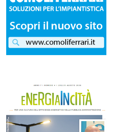
Autoconsumo a distanza”: il
Matteo Risi (Osservatorio 
tesoro nascosto per le...
City Politecnico Milano)