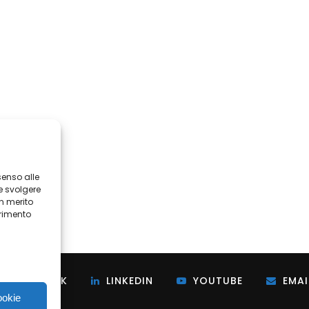
senso alle
e svolgere
in merito
erimento
i
FACEBOOK
LINKEDIN
YOUTUBE
EMAI
ookie