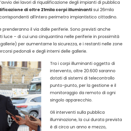
vvio dei lavori di riqualificazione degli impianti di pubblica
lificazione di oltre 21mila corpi illuminanti
sui 26mila
corrispondenti all’intero perimetro impiantistico cittadino.
 prenderanno il via dalle periferie. Sono previsti anche
 luce – di cui una cinquantina nelle periferie in prossimità
 di gallerie) per aumentarne la sicurezza, e i restanti nelle zone
rcorsi pedonali e degli interni delle gallerie.
Tra i corpi illuminanti oggetto di
intervento, oltre 20.600 saranno
dotati di sistemi di telecontrollo
punto-punto, per la gestione e il
monitoraggio da remoto di ogni
singolo apparecchio.
Gli interventi sulla pubblica
illuminazione, la cui durata prevista
è di circa un anno e mezzo,