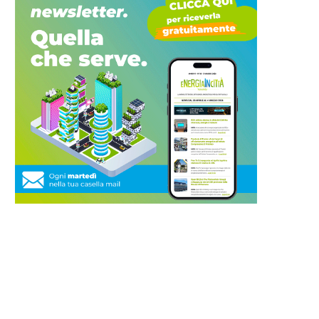
mune di Genova: approvato il
CiviSmart: riqualificazion
piano da 2...
energetica dell’illuminazion
il Comune di...