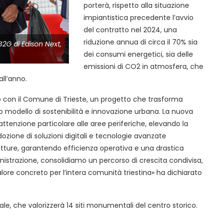
porterà, rispetto alla situazione
impiantistica precedente l’avvio
del contratto nel 2024, una
riduzione annua di circa il 70% sia
 B2G di Edison Next,
dei consumi energetici, sia delle
emissioni di CO2 in atmosfera, che
all’anno.
hip con il Comune di Trieste, un progetto che trasforma
io modello di sostenibilità e innovazione urbana. La nuova
’attenzione particolare alle aree periferiche, elevando la
L’adozione di soluzioni digitali e tecnologie avanzate
rutture, garantendo efficienza operativa e una drastica
nistrazione, consolidiamo un percorso di crescita condivisa,
re concreto per l’intera comunità triestina» ha dichiarato
rale, che valorizzerà 14 siti monumentali del centro storico.