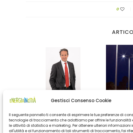
0
ARTICO
presentato
CiviSmart ha raggiunto 500 mila
Gestisci Consenso Cookie
Comune di Ve
 milioni...
punti luce gestiti...
per nuo
Il seguente pannello ti consente di esprimere le tue preferenze di con
tecnologie di tracciamento che adottiamo per offrire le funzionalità 
le attività di statistica e marketing. Per ottenere ulteriori informazioni 
all'utilità e al funzionamento di tali strumenti di tracciamento, fai rif