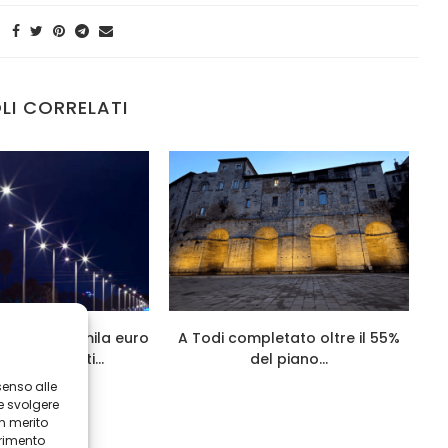
LI CORRELATI
rcelli: 730mila euro
A Todi completato oltre il 55%
Co
vi interventi...
del piano...
senso alle
e svolgere
in merito
erimento